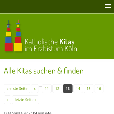
Direkt zum Inhalt
Alle Kitas suchen & finden
Seiten
…
…
« erste Seite
«
11
12
13
14
15
16
»
letzte Seite »
Ergebnisse 97 - 104 von
646