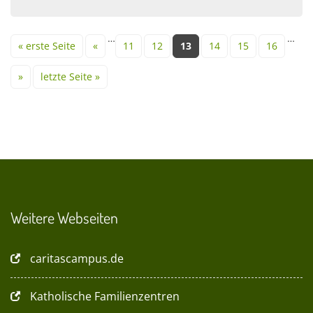
Seiten
…
…
« erste Seite
«
11
12
13
14
15
16
»
letzte Seite »
Weitere Webseiten
caritascampus.de
Katholische Familienzentren