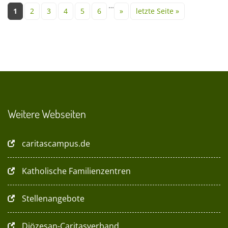
Seiten
…
1
2
3
4
5
6
»
letzte Seite »
Weitere Webseiten
caritascampus.de
Katholische Familienzentren
Stellenangebote
Diözesan-Caritasverband