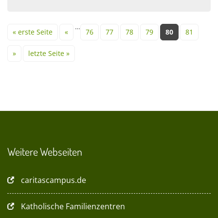
Seiten
…
« erste Seite
«
76
77
78
79
80
81
»
letzte Seite »
Weitere Webseiten
caritascampus.de
Katholische Familienzentren