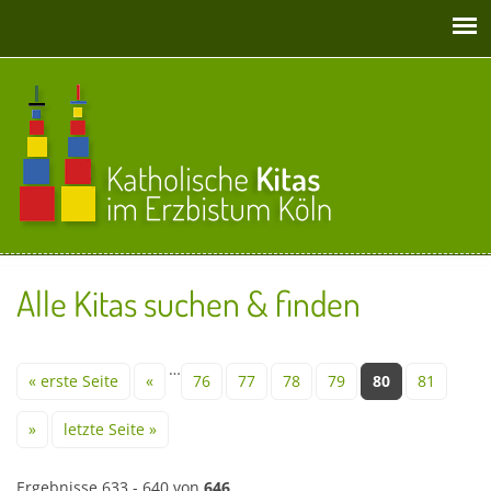
Direkt zum Inhalt
Alle Kitas suchen & finden
Seiten
…
« erste Seite
«
76
77
78
79
80
81
»
letzte Seite »
Ergebnisse 633 - 640 von
646