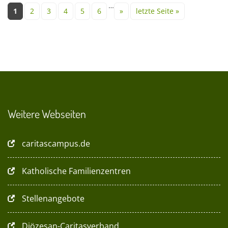
Seiten
…
1
2
3
4
5
6
»
letzte Seite »
Weitere Webseiten
caritascampus.de
Katholische Familienzentren
Stellenangebote
Diözesan-Caritasverband