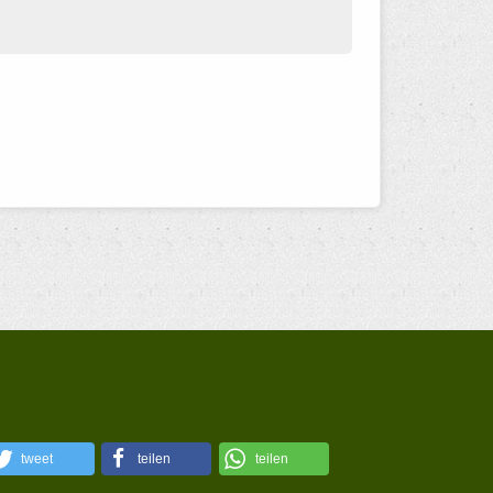
tweet
teilen
teilen