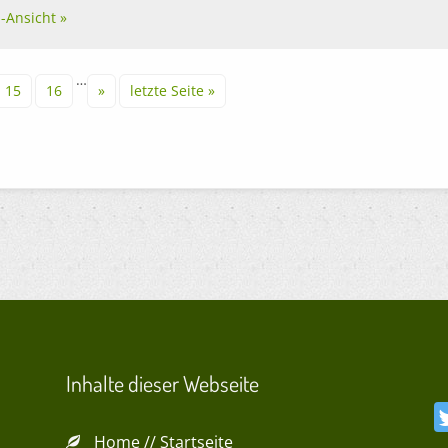
l-Ansicht »
…
15
16
»
letzte Seite »
Inhalte dieser Webseite
Home // Startseite