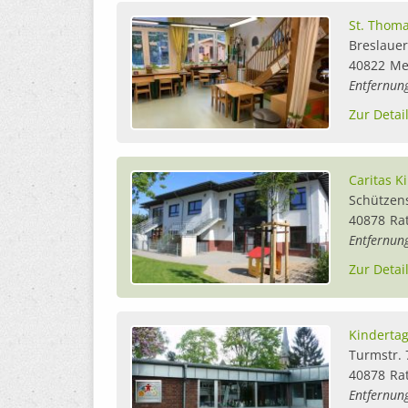
St. Thom
Breslauer
40822
Me
Entfernun
Zur Detai
Caritas K
Schützens
40878
Ra
Entfernun
Zur Detai
Kindertag
Turmstr. 
40878
Ra
Entfernun