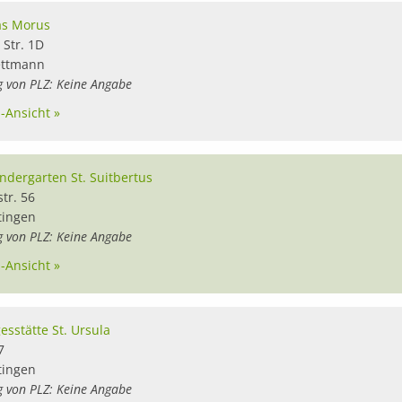
as Morus
 Str. 1D
ttmann
g von PLZ: Keine Angabe
l-Ansicht »
indergarten St. Suitbertus
tr. 56
tingen
g von PLZ: Keine Angabe
l-Ansicht »
esstätte St. Ursula
7
tingen
g von PLZ: Keine Angabe