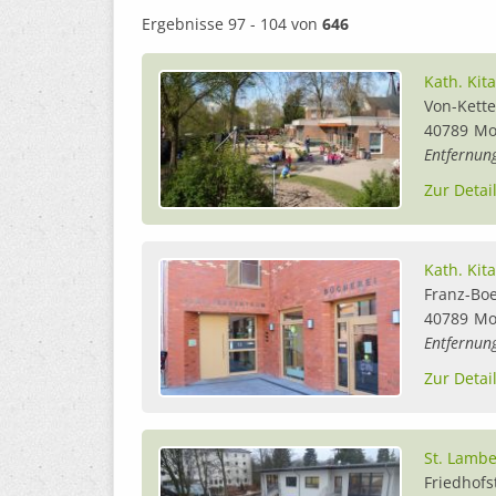
Ergebnisse 97 - 104 von
646
Kath. Kita
Von-Kette
40789
Mo
Entfernun
Zur Detai
Kath. Kit
Franz-Bo
40789
Mo
Entfernun
Zur Detai
St. Lambe
Friedhofs