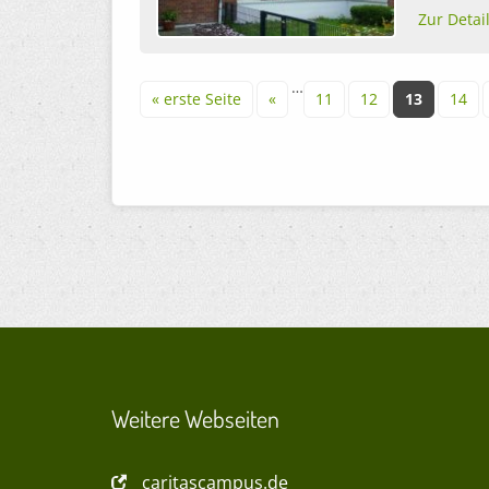
Zur Detai
Seiten
…
« erste Seite
«
11
12
13
14
Weitere Webseiten
caritascampus.de