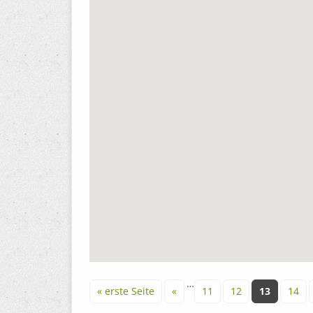
Seiten
…
« erste Seite
«
11
12
13
14