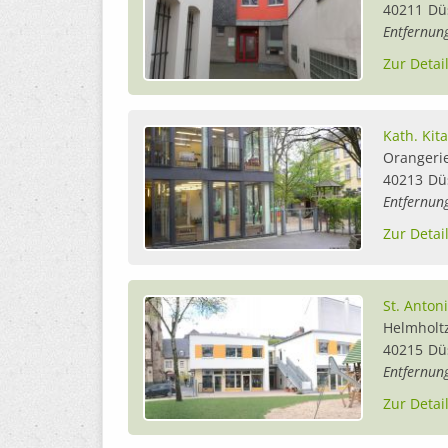
40211
Dü
Entfernun
Zur Detai
Kath. Kit
Orangeri
40213
Dü
Entfernun
Zur Detai
St. Anton
Helmholt
40215
Dü
Entfernun
Zur Detai