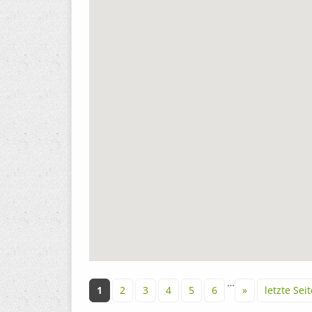
Seiten
…
1
2
3
4
5
6
»
letzte Seit