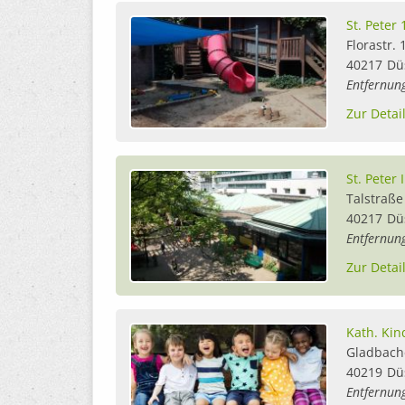
St. Peter 
Florastr. 
40217
Dü
Entfernun
Zur Detai
St. Peter I
Talstraße
40217
Dü
Entfernun
Zur Detai
Kath. Kin
Gladbache
40219
Dü
Entfernun