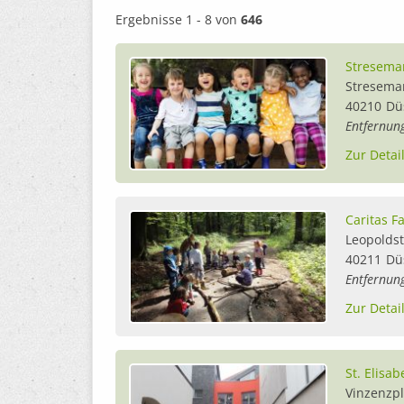
Ergebnisse 1 - 8 von
646
Stresema
Stresema
40210
Dü
Entfernun
Zur Detai
Caritas F
Leopolds
40211
Dü
Entfernun
Zur Detai
St. Elisab
Vinzenzpl