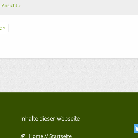
l-Ansicht »
e »
Inhalte dieser Webseite
Home // Startseite