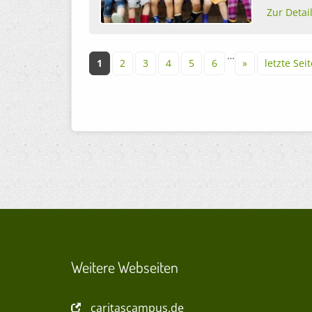
Zur Detai
Seiten
…
1
2
3
4
5
6
»
letzte Seit
Weitere Webseiten
caritascampus.de