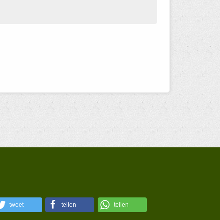
tweet
teilen
teilen