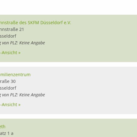
nnstraße des SKFM Düsseldorf e.V.
nnstraße 21
sseldorf
g von PLZ: Keine Angabe
l-Ansicht »
amilienzentrum
traße 30
sseldorf
g von PLZ: Keine Angabe
l-Ansicht »
eth
atz 1 a