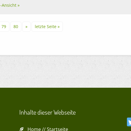
l-Ansicht »
79
80
»
letzte Seite »
Inhalte dieser Webseite
Home // Startseite