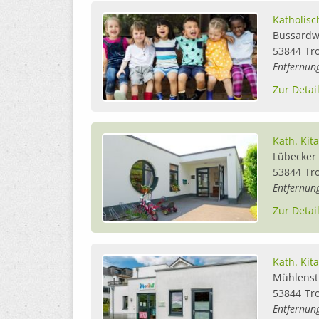
Katholisc
Bussardw
53844
Tr
Entfernun
Zur Detai
Kath. Kita
Lübecker
53844
Tr
Entfernun
Zur Detai
Kath. Kit
Mühlenst
53844
Tr
Entfernun