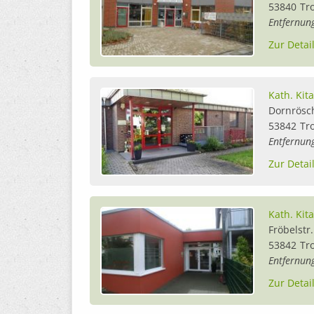
53840
Tr
Entfernun
Zur Detai
Kath. Kit
Dornrös
53842
Tr
Entfernun
Zur Detai
Kath. Kita
Fröbelstr.
53842
Tr
Entfernun
Zur Detai