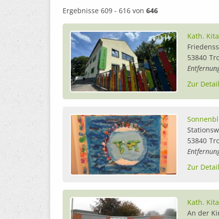
Ergebnisse 609 - 616 von
646
Kath. Kita
Friedenss
53840
Tr
Entfernun
Zur Detai
Sonnenb
Stationsw
53840
Tr
Entfernun
Zur Detai
Kath. Kit
An der Ki