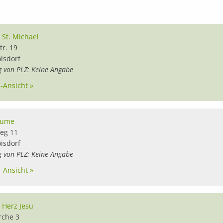
 St. Michael
tr. 19
oisdorf
g von PLZ: Keine Angabe
l-Ansicht »
lume
eg 11
oisdorf
g von PLZ: Keine Angabe
l-Ansicht »
a Herz Jesu
rche 3