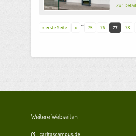
Zur Detai
Seiten
…
« erste Seite
«
75
76
77
78
Weitere Webseiten
caritascampus.de