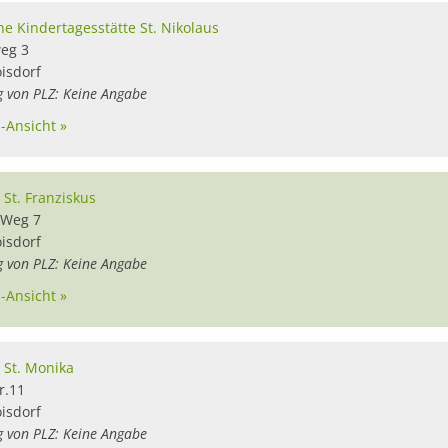
he Kindertagesstätte St. Nikolaus
eg 3
oisdorf
g von PLZ: Keine Angabe
l-Ansicht »
 St. Franziskus
 Weg 7
oisdorf
g von PLZ: Keine Angabe
l-Ansicht »
a St. Monika
r.11
oisdorf
g von PLZ: Keine Angabe