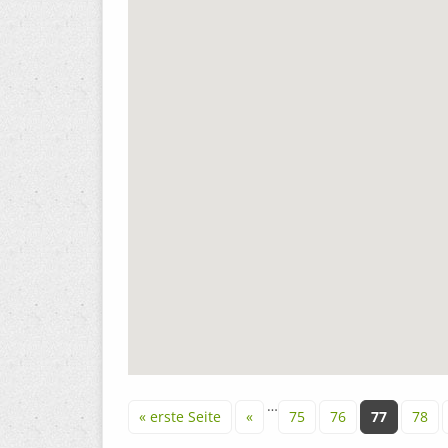
Seiten
…
« erste Seite
«
75
76
77
78