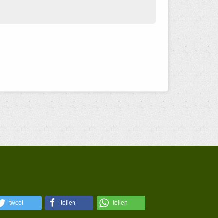
tweet
teilen
teilen