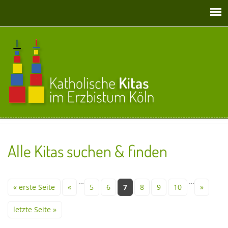
Direkt zum Inhalt
Alle Kitas suchen & finden
Seiten
…
…
« erste Seite
«
5
6
7
8
9
10
»
letzte Seite »