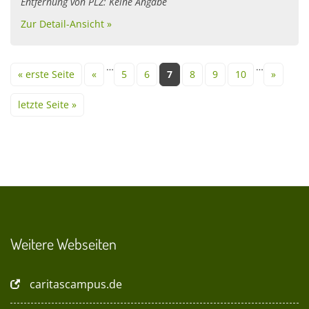
Entfernung von PLZ: Keine Angabe
Zur Detail-Ansicht »
Seiten
…
…
« erste Seite
«
5
6
7
8
9
10
»
letzte Seite »
Weitere Webseiten
caritascampus.de