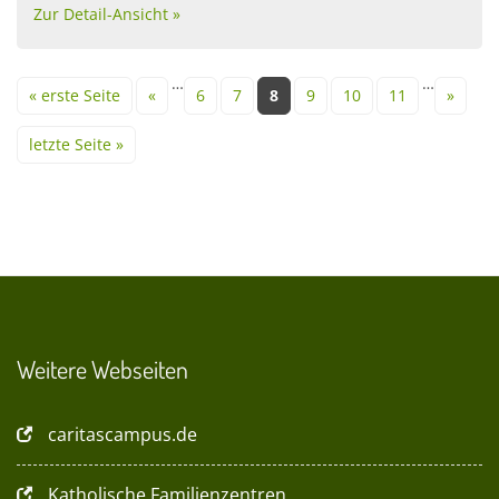
Zur Detail-Ansicht »
Seiten
…
…
« erste Seite
«
6
7
8
9
10
11
»
letzte Seite »
Weitere Webseiten
caritascampus.de
Katholische Familienzentren