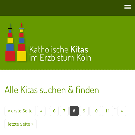
Direkt zum Inhalt
Alle Kitas suchen & finden
Seiten
…
…
« erste Seite
«
6
7
8
9
10
11
»
letzte Seite »