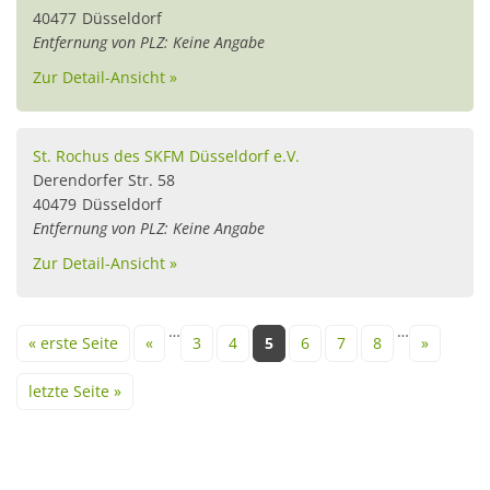
40477
Düsseldorf
Entfernung von PLZ: Keine Angabe
Zur Detail-Ansicht »
St. Rochus des SKFM Düsseldorf e.V.
Derendorfer Str. 58
40479
Düsseldorf
Entfernung von PLZ: Keine Angabe
Zur Detail-Ansicht »
Seiten
…
…
« erste Seite
«
3
4
5
6
7
8
»
letzte Seite »