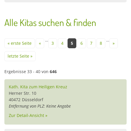
Alle Kitas suchen & finden
Seiten
…
…
« erste Seite
«
3
4
5
6
7
8
»
letzte Seite »
Ergebnisse 33 - 40 von
646
Kath. Kita zum Heiligen Kreuz
Herner Str. 10
40472
Düsseldorf
Entfernung von PLZ: Keine Angabe
Zur Detail-Ansicht »