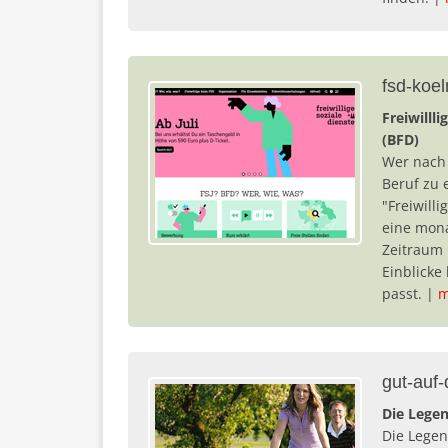
fsd-koel
Freiwilll
(BFD)
Wer nach 
Beruf zu 
"Freiwilli
eine mona
Zeitraum 
Einblicke
passt. |
m
gut-auf
Die Legen
Die Legen