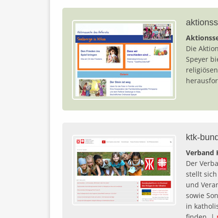
aktionss
Aktionsse
Die Aktio
Speyer bi
religiöse
herausfor
ktk-bun
Verband K
Der Verba
stellt si
und Veran
sowie Son
in kathol
finden. |