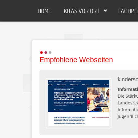
Direkt zum Inhalt
HOME
KITAS VOR ORT
FACHPO
Empfohlene Webseiten
kinders
Informat
Die Stärk
Landesreg
Informati
Jugendlic