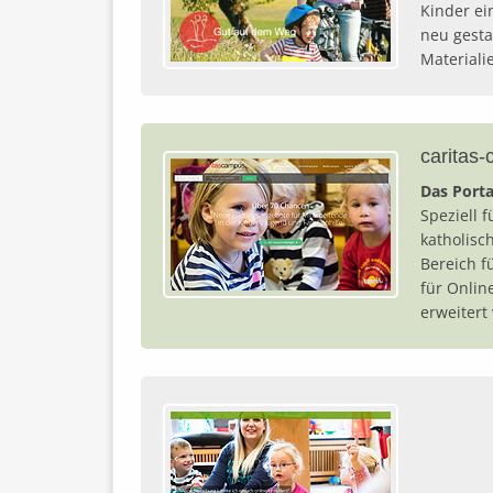
Kinder ei
neu gesta
Materialie
caritas
Das Porta
Speziell 
katholisc
Bereich f
für Onlin
erweitert