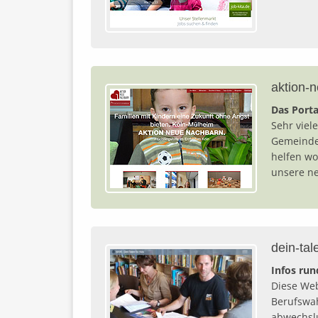
aktion-
Das Porta
Sehr viel
Gemeinden
helfen wo
unsere n
dein-tal
Infos run
Diese Web
Berufswah
abwechslu