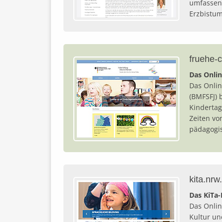
umfassen
Erzbistu
fruehe-
Das Onli
Das Onli
(BMFSFJ) 
Kindertag
Zeiten vo
pädagogis
kita.nrw
Das KiTa
Das Onlin
Kultur un