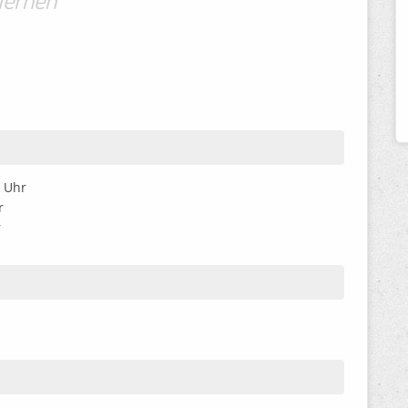
 Uhr
hr
r