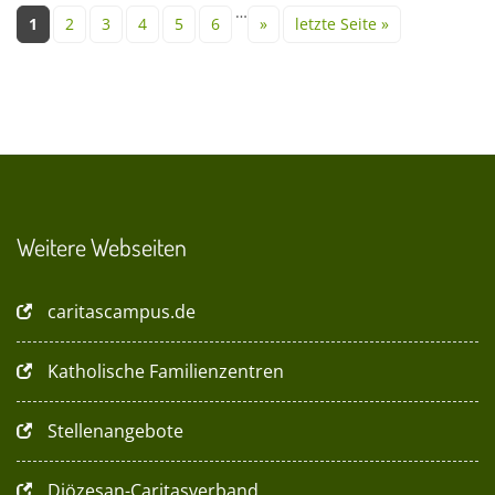
Seiten
…
1
2
3
4
5
6
»
letzte Seite »
Weitere Webseiten
caritascampus.de
Katholische Familienzentren
Stellenangebote
Diözesan-Caritasverband