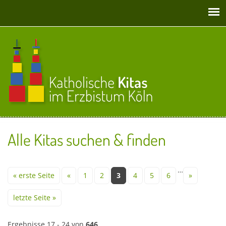
Direkt zum Inhalt
Alle Kitas suchen & finden
Seiten
…
« erste Seite
«
1
2
3
4
5
6
»
letzte Seite »
Ergebnisse 17 - 24 von
646