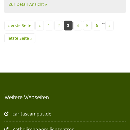
Zur Detail-Ansicht »
Seiten
…
« erste Seite
«
1
2
3
4
5
6
»
letzte Seite »
Weitere Webseiten
caritascampus.de
Katholische Familienzentren