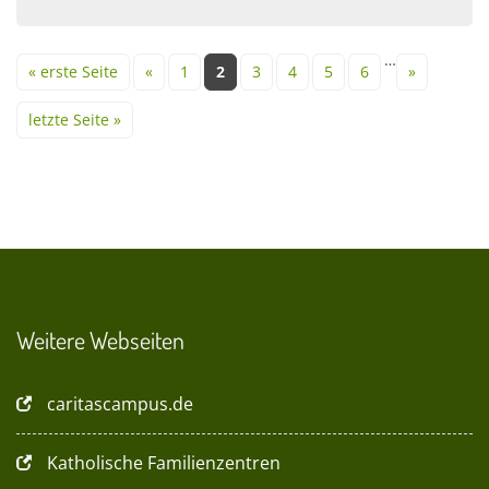
Seiten
…
« erste Seite
«
1
2
3
4
5
6
»
letzte Seite »
Weitere Webseiten
caritascampus.de
Katholische Familienzentren