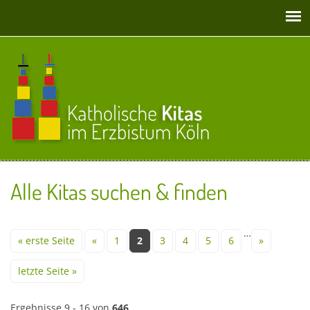
Direkt zum Inhalt
Alle Kitas suchen & finden
Seiten
…
« erste Seite
«
1
2
3
4
5
6
»
letzte Seite »
Ergebnisse 9 - 16 von
646